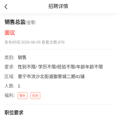
招聘详情
销售总监
/全职
面议
发布时间:2026-08-09 查看次数:876
类别:
销售
要求:
性别不限/ 学历不限/经验不限/年龄年龄不限
区域:
普宁市流沙北街道御景城二期41铺
人数:
1
福利:
餐补
包住
职位要求